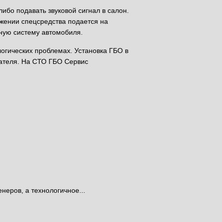
бо подавать звуковой сигнал в салон.
жении спецсредства подается на
ную систему автомобиля.
логических проблемах. Установка ГБО в
гателя. На СТО ГБО Сервис
неров, а технологичное...