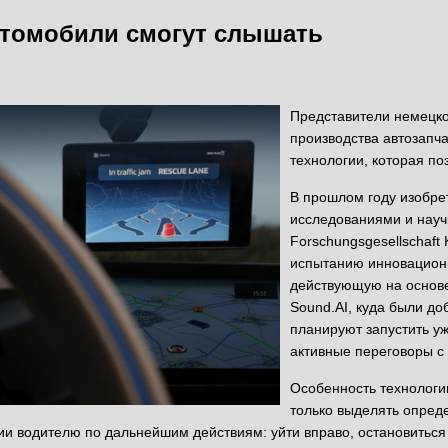
втомобили смогут слышать
Представители немецко
производства автозапч
технологии, которая п
В прошлом году изобре
исследованиями и науч
Forschungsgesellschaft 
испытанию инновационн
действующую на основ
Sound.AI, куда были д
планируют запустить уж
активные переговоры с
Особенность технологи
только выделять опред
ии водителю по дальнейшим действиям: уйти вправо, остановиться 