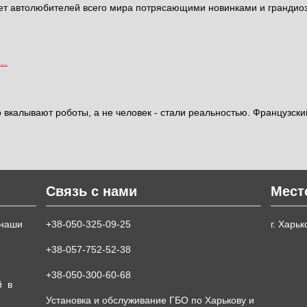
ет автолюбителей всего мира потрясающими новинками и грандиоз
в…
о вкалывают роботы, а не человек - стали реальностью. Французски
Связь с нами
Мест
 наши
+38-050-325-09-25
г. Харь
+38-057-752-52-38
+38-050-300-60-68
й в
Установка и обслуживание ГБО по Харькову и