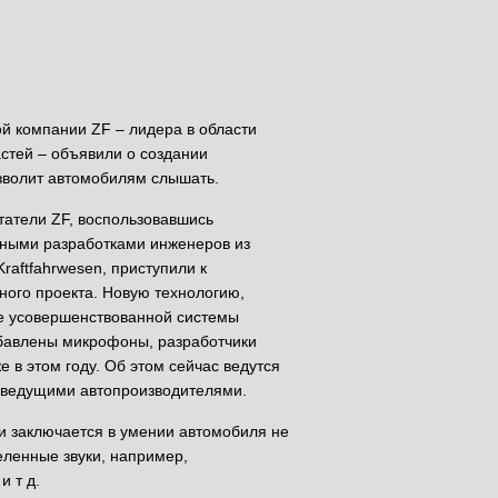
й компании ZF – лидера в области
астей – объявили о создании
озволит автомобилям слышать.
татели ZF, воспользовавшись
ными разработками инженеров из
Kraftfahrwesen, приступили к
ого проекта. Новую технологию,
е усовершенствованной системы
обавлены микрофоны, разработчики
е в этом году. Об этом сейчас ведутся
 ведущими автопроизводителями.
и заключается в умении автомобиля не
еленные звуки, например,
и т д.