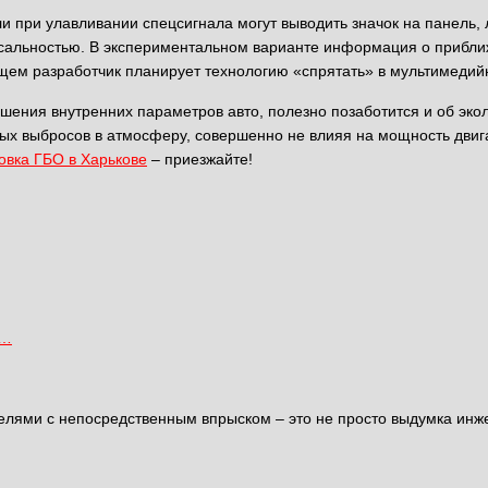
ри улавливании спецсигнала могут выводить значок на панель, ли
сальностью. В экспериментальном варианте информация о прибли
ущем разработчик планирует технологию «спрятать» в мультимедий
шения внутренних параметров авто, полезно позаботится и об эко
ных выбросов в атмосферу, совершенно не влияя на мощность дви
овка ГБО в Харькове
– приезжайте!
в…
елями с непосредственным впрыском – это не просто выдумка инже